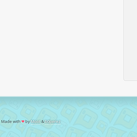
| Made with
by
Moot
&
b0perez