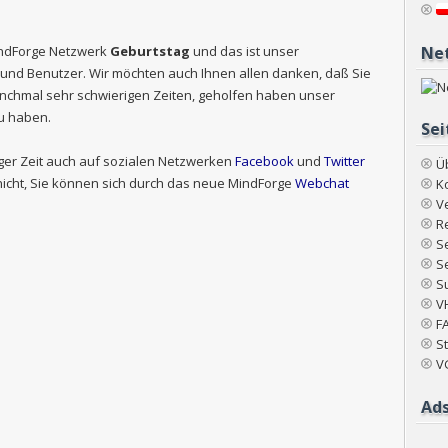
indForge Netzwerk
Geburtstag
und das ist unser
Net
und Benutzer. Wir möchten auch Ihnen allen danken, daß Sie
nchmal sehr schwierigen Zeiten, geholfen haben unser
u haben.
Sei
iger Zeit auch auf sozialen Netzwerken
Facebook
und
Twitter
Ü
icht, Sie können sich durch das neue MindForge
Webchat
K
V
R
S
S
S
V
F
St
V
Ad