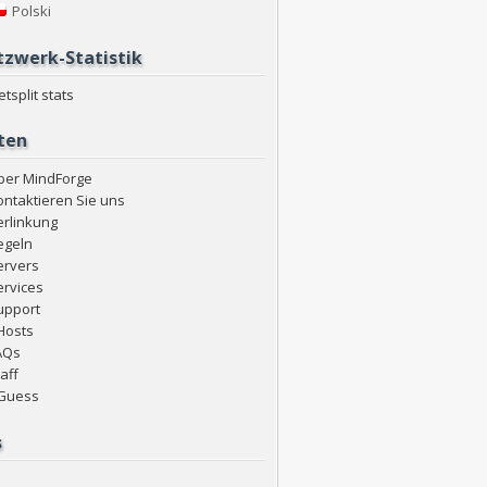
Polski
zwerk-Statistik
ten
ber MindForge
ontaktieren Sie uns
erlinkung
egeln
ervers
ervices
upport
Hosts
AQs
aff
Guess
s