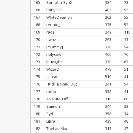
165
Son`of`a`SynX
384
73
166
BaByGiRL
402
52
167
WhiteDeamon
202
55
168
renato_
375
52
169
rads
249
118
170
ownz
263
43
171
[mummy]
338
54
172
holycow
460
76
173
bluelight
330
67
174
WizarD
479
51
175
aliasd
510
41
176
_Kick_BoxeR_Out
241
54
177
turbo
332
41
178
ANAKIM_Off
318
68
179
Saimon
344
33
180
Syd
358
34
181
LiBra
438
48
182
TheLastMan
313
47