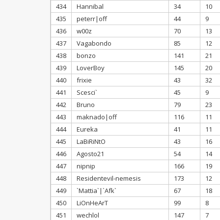
434
Hannibal
34
10
435
peterr|off
44
9
436
w00z
70
13
437
Vagabondo
85
12
438
bonzo
141
21
439
LoverBoy
145
20
440
frixie
43
32
441
Scesci`
45
9
442
Bruno
79
23
443
maknado|off
116
11
444
Eureka
41
11
445
LaBiRiNtO
43
16
446
Agosto21
54
14
447
nipnip
166
19
448
Residentevil-nemesis
173
12
449
`Mattia`|`Afk`
67
18
450
LiOnHeArT
99
8
451
wechlol
147
7