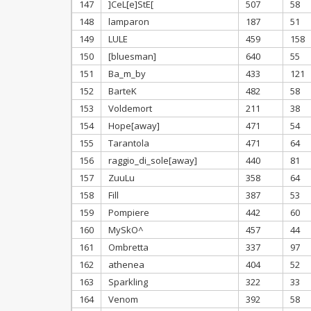
147
]CeL[e]StE[
507
58
148
lamparon
187
51
149
LULE
459
158
150
[bluesman]
640
55
151
Ba_m_by
433
121
152
BarteK
482
58
153
Voldemort
211
38
154
Hope[away]
471
54
155
Tarantola
471
64
156
raggio_di_sole[away]
440
81
157
ZuuLu
358
64
158
Fill
387
53
159
Pompiere
442
60
160
MySkO^
457
44
161
Ombretta
337
97
162
athenea
404
52
163
Sparkling
322
33
164
Venom
392
58