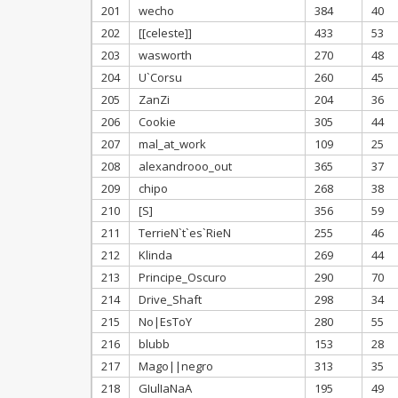
201
wecho
384
40
202
[[celeste]]
433
53
203
wasworth
270
48
204
U`Corsu
260
45
205
ZanZi
204
36
206
Cookie
305
44
207
mal_at_work
109
25
208
alexandrooo_out
365
37
209
chipo
268
38
210
[S]
356
59
211
TerrieN`t`es`RieN
255
46
212
Klinda
269
44
213
Principe_Oscuro
290
70
214
Drive_Shaft
298
34
215
No|EsToY
280
55
216
blubb
153
28
217
Mago||negro
313
35
218
GIulIaNaA
195
49