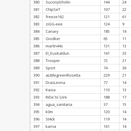
380
Succinylcholin
144
24
381
ChIpSeT
107
22
382
freeze162
121
61
383
ziGG-eee
124
9
384
Canary
185
14
385
Gncilker
65
11
386
marlin44s
131
13
387
El_EusKaldun
141
33
388
Trooper
72
21
389
Sport
74
36
390
aLittlegreenRosetta
229
21
391
DrasLeona
77
14
392
Kasia
110
13
393
RiDe`to`LiVe
188
17
394
agua_sanitaria
37
15
395
k0m
120
14
396
St4ck
119
14
397
karna
161
14