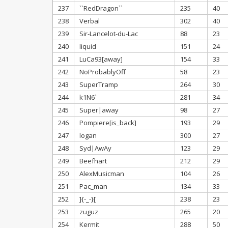
237
``RedDragon``
235
40
238
Verbal
302
40
239
Sir-Lancelot-du-Lac
88
23
240
liquid
151
24
241
LuCa93[away]
154
33
242
NoProbablyOff
58
23
243
SuperTramp
264
30
244
k1N6`
281
34
245
Super|away
98
27
246
Pompiere[is_back]
193
29
247
logan
300
27
248
Syd|AwAy
123
29
249
Beefhart
212
29
250
AlexMusicman
104
26
251
Pac_man
134
33
252
]{-_-}[
238
23
253
zuguz
265
20
254
Kermit
288
50