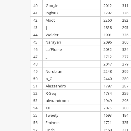
40
Google
2012
311
41
Inghi87
1792
326
42
Moot
2260
292
43
|
1858
295
44
Welder
1901
326
45
Narayan
2096
300
46
La`Plume
2032
324
47
_
1712
277
48
`
2047
279
49
Nerubian
2248
299
50
o_O
2440
280
51
Alessandro
1797
287
52
R-Seq
1734
259
53
alexandrooo
1949
296
54
XIII
2025
300
55
Tweety
1693
194
56
Eminem
1721
325
57
Finch
1560
221