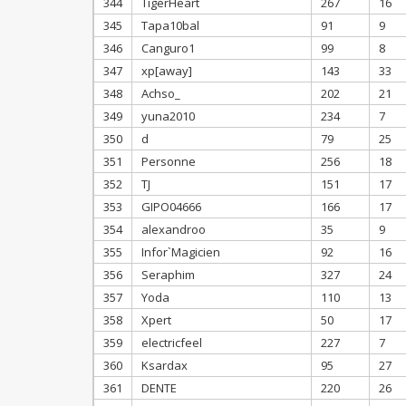
344
TigerHeart
267
16
345
Tapa10bal
91
9
346
Canguro1
99
8
347
xp[away]
143
33
348
Achso_
202
21
349
yuna2010
234
7
350
d
79
25
351
Personne
256
18
352
TJ
151
17
353
GIPO04666
166
17
354
alexandroo
35
9
355
Infor`Magicien
92
16
356
Seraphim
327
24
357
Yoda
110
13
358
Xpert
50
17
359
electricfeel
227
7
360
Ksardax
95
27
361
DENTE
220
26