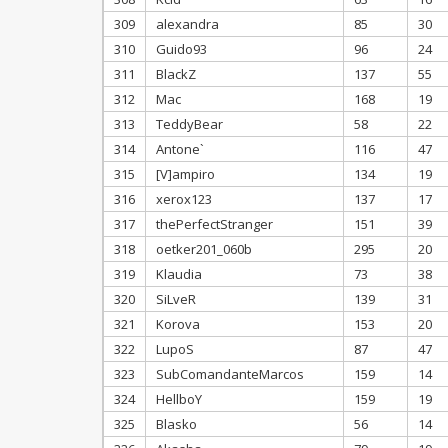
309
alexandra
85
30
310
Guido93
96
24
311
BlackZ
137
55
312
Mac
168
19
313
TeddyBear
58
22
314
Antone`
116
47
315
[V]ampiro
134
19
316
xerox123
137
17
317
thePerfectStranger
151
39
318
oetker201_060b
295
20
319
Klaudia
73
38
320
SiLveR
139
31
321
Korova
153
20
322
LupoS
87
47
323
SubComandanteMarcos
159
14
324
HellboY
159
19
325
Blasko
56
14