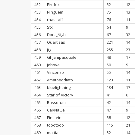
452
Firefox
52
12
453
Ninguem
75
13
454
rhasttaff
76
11
455
Stk
64
9
456
Dark_Night
67
32
457
Quartisas
221
14
458
Jtg
255
23
459
Ghjampasquale
48
17
460
Jehova
50
9
461
Vincenzo
55
14
462
Amatoeodiato
123
11
463
bluelightning
134
17
464
Star`of`Victory
41
6
465
Bassdrum
42
14
466
CaRNaGe
47
9
467
Einstein
58
12
468
toootooo
115
21
469
mattia
52
14