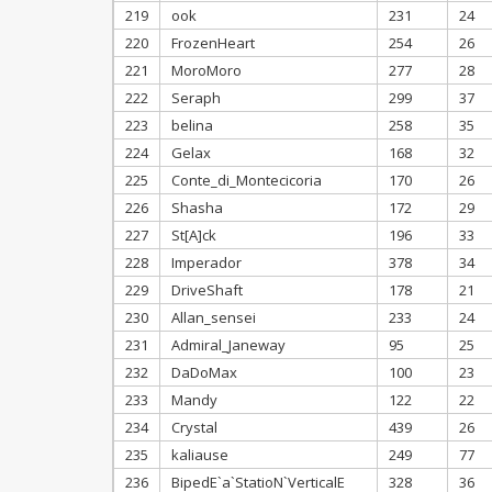
219
ook
231
24
220
FrozenHeart
254
26
221
MoroMoro
277
28
222
Seraph
299
37
223
belina
258
35
224
Gelax
168
32
225
Conte_di_Montecicoria
170
26
226
Shasha
172
29
227
St[A]ck
196
33
228
Imperador
378
34
229
DriveShaft
178
21
230
Allan_sensei
233
24
231
Admiral_Janeway
95
25
232
DaDoMax
100
23
233
Mandy
122
22
234
Crystal
439
26
235
kaliause
249
77
236
BipedE`a`StatioN`VerticalE
328
36