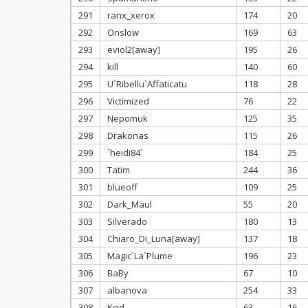
291
ranx_xerox
174
20
292
Onslow
169
63
293
eviol2[away]
195
26
294
kill
140
60
295
U`Ribellu`Affaticatu
118
28
296
Victimized
76
22
297
Nepomuk
125
35
298
Drakonas
115
26
299
`heidi84`
184
25
300
Tatim
244
36
301
blueoff
109
25
302
Dark_Maul
55
20
303
Silverado
180
13
304
Chiaro_Di_Luna[away]
137
18
305
Magic`La`Plume
196
23
306
BaBy
67
10
307
albanova
254
33
308
Kcid
63
16