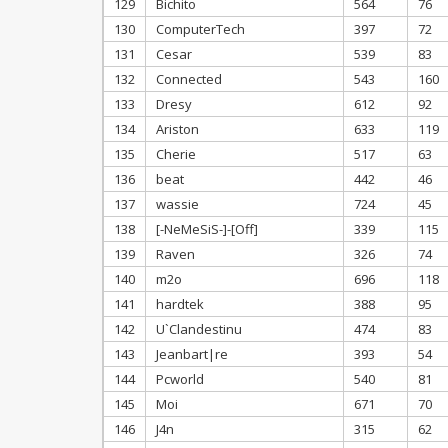
129
Bichito
564
76
130
ComputerTech
397
72
131
Cesar
539
83
132
Connected
543
160
133
Dresy
612
92
134
Ariston
633
119
135
Cherie
517
63
136
beat
442
46
137
wassie
724
45
138
[-NeMeSiS-]-[Off]
339
115
139
Raven
326
74
140
m2o
696
118
141
hardtek
388
95
142
U`Clandestinu
474
83
143
Jeanbart|re
393
54
144
Pcworld
540
81
145
Moi
671
70
146
J4n
315
62