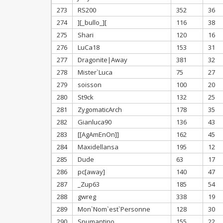
273
RS200
352
36
274
][_bullo_][
116
38
275
Shari
120
16
276
LuCa18
153
31
277
Dragonite|Away
381
32
278
Mister`Luca
75
27
279
soisson
100
20
280
St9ck
132
25
281
ZygomaticArch
178
35
282
Gianluca90
136
43
283
[[AgAmEnOn]]
162
45
284
Maxidellansa
195
12
285
Dude
63
17
286
pc[away]
140
47
287
_Zup63
185
54
288
gwreg
338
19
289
Mon`Nom`est`Personne
128
30
290
Spumantino
155
22