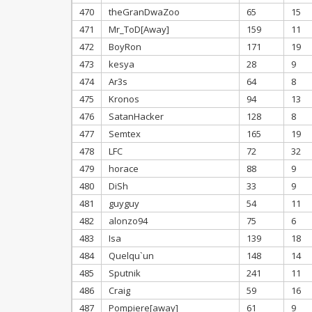
470
theGranDwaZoo
65
15
471
Mr_ToD[Away]
159
11
472
BoyRon
171
19
473
kesya
28
9
474
Ar3s
64
8
475
Kronos
94
13
476
SatanHacker
128
8
477
Semtex
165
19
478
LFC
72
32
479
horace
88
9
480
DiSh
33
9
481
guyguy
54
11
482
alonzo94
75
6
483
Isa
139
18
484
Quelqu`un
148
14
485
Sputnik
241
11
486
Craig
59
16
487
Pompiere[away]
61
9