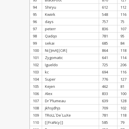
93
BlackFoot
870
127
94
Shiryu
612
112
95
Kwiirk
548
116
96
days
757
75
97
peterr
836
107
98
Qadqo
781
95
99
sekai
685
84
100
Ni|]mA]|CiR|
864
118
101
Zygomatic
641
114
102
Igueldo
725
206
103
kc
694
116
104
Super
776
127
105
Kejen
462
81
106
Alex
833
100
107
Dr`Plumeau
639
128
108
jkhsjdhjs
709
102
109
TRoLL`De`LuXe
781
118
110
[|FraNcy|]
585
79