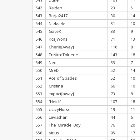
541
Duke
161
11
542
Raiden
23
5
543
Borja2417
30
14
544
Nieksele
31
10
545
GaceK
33
9
546
KcajWons
71
13
547
Cherie[Away]
116
8
548
TriNitroToluene
143
18
549
Neo
33
7
550
MrED
52
14
551
Ace`of`Spades
52
10
552
Cristina
66
10
553
Impact[away]
73
8
554
`Heidi`
107
18
555
crazyHorse
19
11
556
Leviathan
44
6
557
The_Miracle_Boy
76
20
558
sirius
95
17