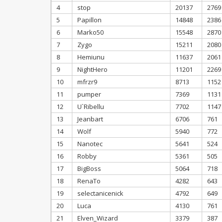
4
stop
20137
2769
5
Papillon
14848
2386
6
Marko50
15548
2870
7
Zygo
15211
2080
8
Hemiunu
11637
2061
9
NightHero
11201
2269
10
mfrzr9
8713
1152
11
pumper
7369
1131
12
U`Ribellu
7702
1147
13
Jeanbart
6706
761
14
Wolf
5940
772
15
Nanotec
5641
524
16
Robby
5361
505
17
BigBoss
5064
718
18
RenaTo
4282
643
19
selectanicenick
4792
649
20
Luca
4130
761
21
Elven_Wizard
3379
387