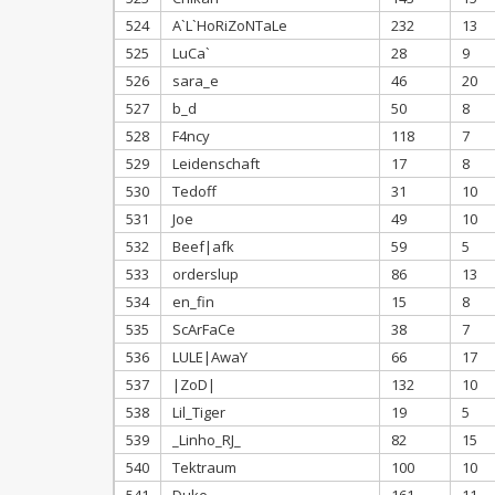
524
A`L`HoRiZoNTaLe
232
13
525
LuCa`
28
9
526
sara_e
46
20
527
b_d
50
8
528
F4ncy
118
7
529
Leidenschaft
17
8
530
Tedoff
31
10
531
Joe
49
10
532
Beef|afk
59
5
533
orderslup
86
13
534
en_fin
15
8
535
ScArFaCe
38
7
536
LULE|AwaY
66
17
537
|ZoD|
132
10
538
Lil_Tiger
19
5
539
_Linho_RJ_
82
15
540
Tektraum
100
10