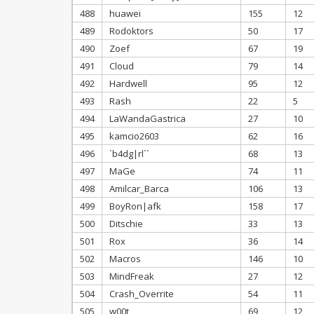
488
huawei
155
12
489
Rodoktors
50
17
490
Zoef
67
19
491
Cloud
79
14
492
Hardwell
95
12
493
Rash
22
5
494
LaWandaGastrica
27
10
495
kamcio2603
62
16
496
`b4dg|rl``
68
13
497
MaGe
74
11
498
Amilcar_Barca
106
13
499
BoyRon|afk
158
17
500
Ditschie
33
13
501
Rox
36
14
502
Macros
146
10
503
MindFreak
27
12
504
Crash_Overrite
54
11
505
w00t
69
12