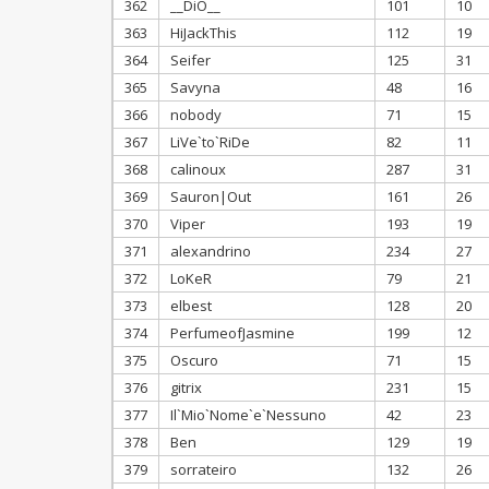
362
__DiO__
101
10
363
HiJackThis
112
19
364
Seifer
125
31
365
Savyna
48
16
366
nobody
71
15
367
LiVe`to`RiDe
82
11
368
calinoux
287
31
369
Sauron|Out
161
26
370
Viper
193
19
371
alexandrino
234
27
372
LoKeR
79
21
373
elbest
128
20
374
PerfumeofJasmine
199
12
375
Oscuro
71
15
376
gitrix
231
15
377
Il`Mio`Nome`e`Nessuno
42
23
378
Ben
129
19
379
sorrateiro
132
26