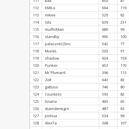
111
Bax
650
87
112
KMILo
694
119
113
mikee
520
82
114
Gliz
639
231
115
muffinMan
680
99
116
standby
905
100
117
palazzolo|bnc
542
77
118
MurieL
503
91
119
shadow
624
159
120
Punker
653
170
121
Mr`Plumard
396
113
122
Zell
643
83
123
gattuso
746
80
124
Countess
593
82
125
tiziana
463
65
126
duendenegro
487
63
127
Joshua
534
99
128
AlexTa
368
107