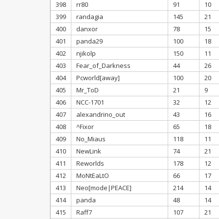
398
rr80
91
10
399
randagia
145
21
400
danxor
78
15
401
panda29
100
18
402
njikolp
150
11
403
Fear_of_Darkness
44
26
404
Pcworld[away]
100
20
405
Mr_ToD
21
9
406
NCC-1701
32
12
407
alexandrino_out
43
16
408
^Fixor
65
18
409
No_Miaus
118
11
410
NewLink
74
21
411
Reworlds
178
12
412
MoNtEaLtO
66
17
413
Neo[mode|PEACE]
214
14
414
panda
48
14
415
Raff7
107
21