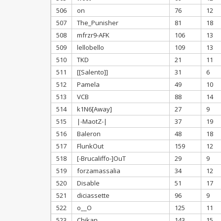
506
on
76
12
507
The_Punisher
81
18
508
mfrzr9-AFK
106
13
509
lellobello
109
13
510
TKD
21
11
511
[[Salento]]
31
6
512
Pamela
49
10
513
VCB
88
14
514
k1N6[Away]
27
9
515
|-MaotZ-|
37
19
516
Baleron
48
18
517
FlunkOut
159
12
518
[-Brucaliffo-]OuT
29
9
519
forzamassalia
34
12
520
Disable
51
17
521
diciassette
96
9
522
o__O
125
11
523
Chikan
143
15