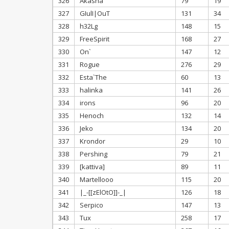
326
Akasha
79
19
327
GIulI|OuT
131
34
328
h32Lg
148
15
329
FreeSpirit
168
27
330
On`
147
12
331
Rogue
276
29
332
Esta`The
60
13
333
halinka
141
26
334
irons
96
20
335
Henoch
132
14
336
Jeko
134
20
337
Krondor
29
10
338
Pershing
79
21
339
[kattiva]
89
11
340
Martellooo
115
20
341
|_-[[zElOtO]]-_|
126
18
342
Serpico
147
13
343
Tux
258
17