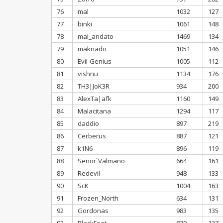
76
mal
1032
127
77
binki
1061
148
78
mal_andato
1469
134
79
maknado
1051
146
80
Evil-Genius
1005
112
81
vishnu
1134
176
82
TH3|JoK3R
934
200
83
AlexTa|afk
1160
149
84
Malacitana
1294
117
85
daddio
897
219
86
Cerberus
887
121
87
k1N6
896
119
88
Senor`Valmano
664
161
89
Redevil
948
133
90
ScK
1004
163
91
Frozen_North
634
131
92
Gordonas
983
135