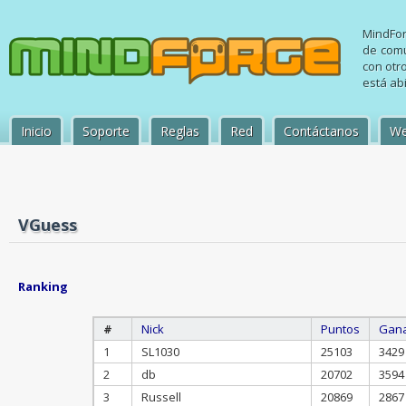
MindFor
de comu
con otr
está abi
Inicio
Soporte
Reglas
Red
Contáctanos
We
VGuess
Ranking
#
Nick
Puntos
Gan
1
SL1030
25103
3429
2
db
20702
3594
3
Russell
20869
2867