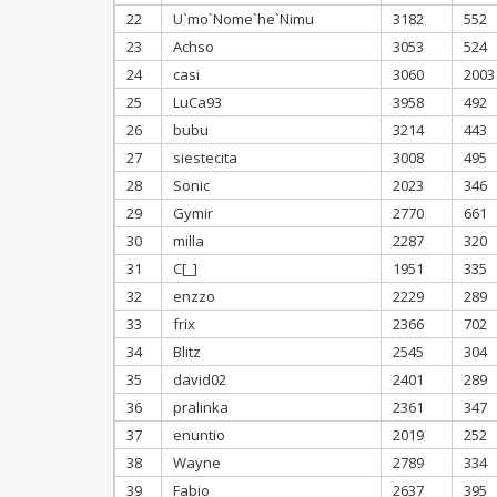
22
U`mo`Nome`he`Nimu
3182
552
23
Achso
3053
524
24
casi
3060
2003
25
LuCa93
3958
492
26
bubu
3214
443
27
siestecita
3008
495
28
Sonic
2023
346
29
Gymir
2770
661
30
milla
2287
320
31
C[_]
1951
335
32
enzzo
2229
289
33
frix
2366
702
34
Blitz
2545
304
35
david02
2401
289
36
pralinka
2361
347
37
enuntio
2019
252
38
Wayne
2789
334
39
Fabio
2637
395