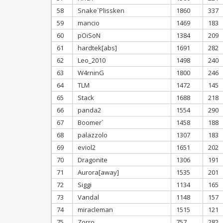
58
Snake`Plissken
1860
337
59
mancio
1469
183
60
pOiSoN
1384
209
61
hardtek[abs]
1691
282
62
Leo_2010
1498
240
63
W4rninG
1800
246
64
TLM
1472
145
65
Stack
1688
218
66
panda2
1554
290
67
Boomer`
1458
188
68
palazzolo
1307
183
69
eviol2
1651
202
70
Dragonite
1306
191
71
Aurora[away]
1535
201
72
Siggi
1134
165
73
Vandal
1148
157
74
miracleman
1515
121
75
Zorro
757
282