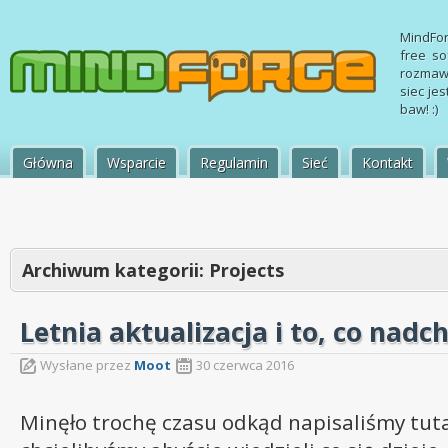
MindFor
free so
rozmawi
siec jes
baw! :)
Główna
Wsparcie
Regulamin
Sieć
Kontakt
Archiwum kategorii:
Projects
Letnia aktualizacja i to, co nadc
Wysłane przez
Moot
30 czerwca 2016
Minęło trochę czasu odkąd napisaliśmy tuta