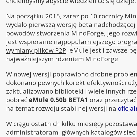
chcielibyśmy abyście wiedzieli co się dzieje.
Na początku 2015, zaraz po 10 rocznicy Mi
wydało pierwszą wersję beta nadchodzącej 
powodów stworzenia MindForge, jego rozwij
jest wspieranie
najpopularniejszego progr
wymiany plików P2P
: eMule jest i zawsze b
najważniejszym rdzeniem MindForge.
W nowej wersji poprawiono drobne problemy
dokonano pewnych korekt efektywności uż
zaktualizowano biblioteki i wiele innych rz
pobrać
eMule 0.50b BETA1
oraz przeczytać
na temat rozwoju stabilnej wersji na
oficja
W ciągu ostatnich kilku miesięcy pozostawa
administratorami głównych katalogów sieci