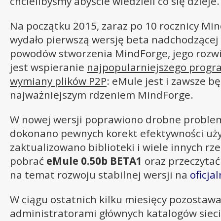
chcielibyśmy abyście wiedzieli co się dzieje.
Na początku 2015, zaraz po 10 rocznicy Mi
wydało pierwszą wersję beta nadchodzącej 
powodów stworzenia MindForge, jego rozwij
jest wspieranie
najpopularniejszego progr
wymiany plików P2P
: eMule jest i zawsze b
najważniejszym rdzeniem MindForge.
W nowej wersji poprawiono drobne problemy
dokonano pewnych korekt efektywności uż
zaktualizowano biblioteki i wiele innych rz
pobrać
eMule 0.50b BETA1
oraz przeczytać
na temat rozwoju stabilnej wersji na
oficja
W ciągu ostatnich kilku miesięcy pozostawa
administratorami głównych katalogów sieci