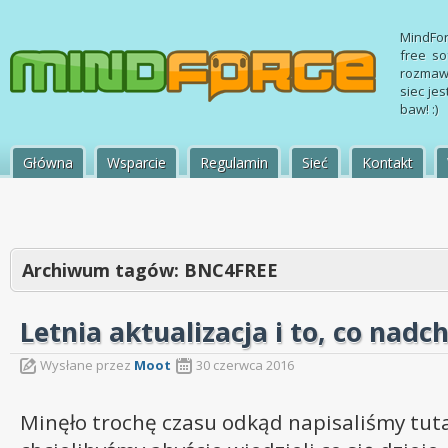
MindFor
free so
rozmawi
siec jes
baw! :)
Główna
Wsparcie
Regulamin
Sieć
Kontakt
Archiwum tagów:
BNC4FREE
Letnia aktualizacja i to, co nadc
Wysłane przez
Moot
30 czerwca 2016
Minęło trochę czasu odkąd napisaliśmy tuta